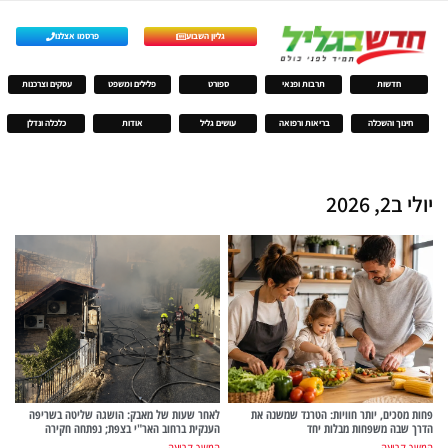
גליון השבוע
פרסמו אצלנו
חדשות
תרבות ופנאי
ספורט
פלילים ומשפט
עסקים וצרכנות
חינוך והשכלה
בריאות ורפואה
עושים גליל
אודות
כלכלה ונדלן
יולי ב2, 2026
פחות מסכים, יותר חוויות: הטרנד שמשנה את
לאחר שעות של מאבק: הושגה שליטה בשריפה
הדרך שבה משפחות מבלות יחד
הענקית ברחוב האר"י בצפת; נפתחה חקירה