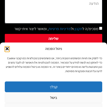
מסכימ/ה ל
תקנון
ול
מדיניות פרטיות
, ומאשר ליצור איתי קשר
שליחה
ניהול הסכמה
כדי לספק את חוויות המשתמש הטובות ביותר, אנו משתמשים בטכנולוגיות כמו קובצי Cookie
זכויות יוצרים על צילומים: אנו מכבדים את זכויות היוצרים. באם ישנם
כדי לאחסן ו/או לגשת למידע על המכשיר. הסכמה לטכנולוגיות אלו תאפשר לנו לעבד נתונים
צילומים שבעליהם לא אותרו – הינם לפי סעיף 27א' לחוק זכויות
כגון התנהגות גלישה או מזהים ייחודיים באתר זה. אי הסכמה או ביטול הסכמה עלולים להשפיע
לרעה על תכונות ופונקציות מסוימות.
היוצרים התשע"ו. אם הושמט בטעות מקור התמונות, שם הצלם או נכתב
בשגגה שם אחר פנו אלינו ונציין את הקרדיט הנכון. ט.ל.ח. כל הזכויות
שמורות "חדש בגליל עיתונות ופרסום"
קבל/י
ביטול
הצהרת נגישות