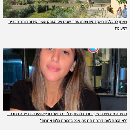
ניצחון למכללה האקדמית צפת: אחרי שנים של מאבק אושר קידום היתר הבנייה
למעונות
הנצחה מרגשת במירון: חדר כלה יוקם לזכרה של דורין אטיאס שנרצחה בנובה -
"לא זכתה לעמוד תחת החופה, אבל בזכותה כלות אחרות"