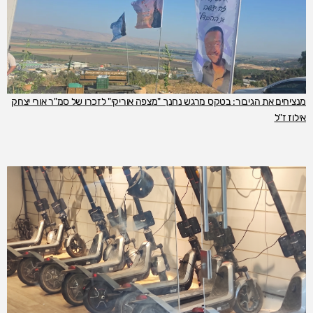
מנציחים את הגיבור: בטקס מרגש נחנך "מצפה אוריקי" לזכרו של סמ"ר אורי יצחק
אילוז ז"ל