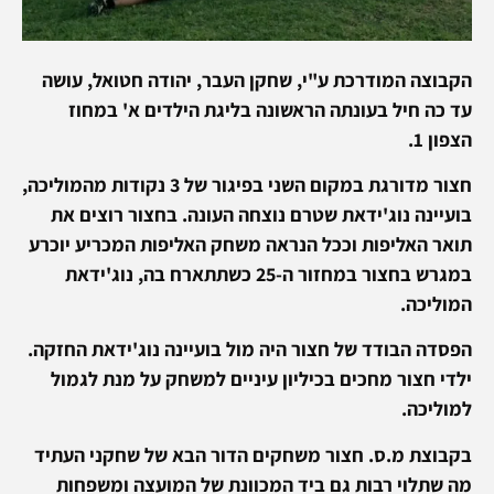
הקבוצה המודרכת ע"י, שחקן העבר, יהודה חטואל, עושה
עד כה חיל בעונתה הראשונה בליגת הילדים א' במחוז
הצפון 1.
חצור מדורגת במקום השני בפיגור של 3 נקודות מהמוליכה,
בועיינה נוג'ידאת שטרם נוצחה העונה. בחצור רוצים את
תואר האליפות וככל הנראה משחק האליפות המכריע יוכרע
במגרש בחצור במחזור ה-25 כשתתארח בה, נוג'ידאת
המוליכה.
הפסדה הבודד של חצור היה מול בועיינה נוג'ידאת החזקה.
ילדי חצור מחכים בכיליון עיניים למשחק על מנת לגמול
למוליכה.
בקבוצת מ.ס. חצור משחקים הדור הבא של שחקני העתיד
מה שתלוי רבות גם ביד המכוונת של המועצה ומשפחות