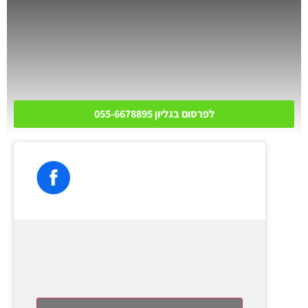
לפרסום בגליון 055-6678895