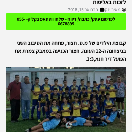
לזכות באליפות
מאיר ינקו
פברואר 15, 2016
לפרסום עסק/ כתבה/ דיווח - שלחו ווטסאפ בקליק- 055-
6678895
קבוצת הילדים של מ.ס. חצור, פתחה את הסיבוב השני
בניצחונה ה-12 העונה. חצור הכניעה במאבק צמרת את
הפועל דיר חנא,1:3.