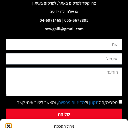
צרו קשר לפרסום באתר/ לפרסום בעיתון
או שלחו לנו ידיעה
055-6678895 | 04-6971469
newgalil@gmail.com
מסכימ/ה ל
תקנון
ול
מדיניות פרטיות
, ומאשר ליצור איתי קשר
שליחה
ניהול הסכמה