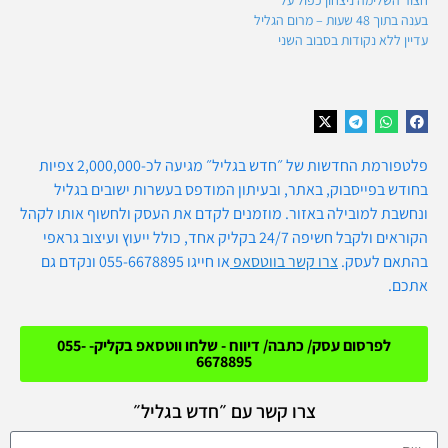
בענה בתוך 48 שעות – מרום הגליל
עדיין ללא נקודות בסבוב השני
פלטפורמת החדשות של ״חדש בגליל״ מגיעה לכ-2,000,000 צפיות
בחודש בפייסבוק, באתר, ובעיתון המודפס בעשרות ישובים בגליל
ונחשבת למובילה באזור. מוזמנים לקדם את העסק ולחשוף אותו לקהל
הקוראים ולקבל חשיפה 24/7 בקליק אחד, כולל ייעוץ ועיצוב גראפי
בהתאם לעסק.
צרו קש
ר בווטסאפ
או חייגו 055-6678895 ונקדם גם
אתכם.
לפרסום עסק/ כתבה/ דיווח - שלחו ווטסאפ בקליק- 055-
6678895
צרו קשר עם ״חדש בגליל״