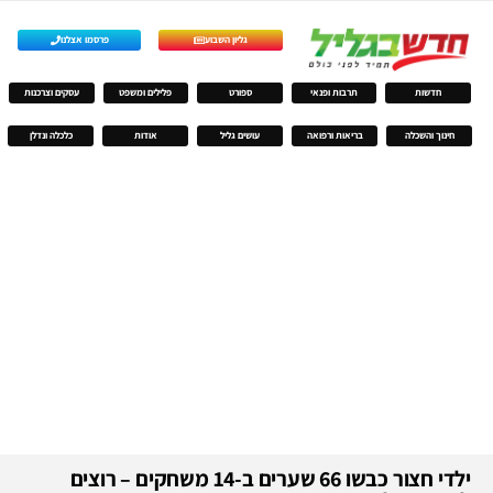
גליון השבוע
פרסמו אצלנו
חדשות
תרבות ופנאי
ספורט
פלילים ומשפט
עסקים וצרכנות
חינוך והשכלה
בריאות ורפואה
עושים גליל
אודות
כלכלה ונדלן
ילדי חצור כבשו 66 שערים ב-14 משחקים – רוצים