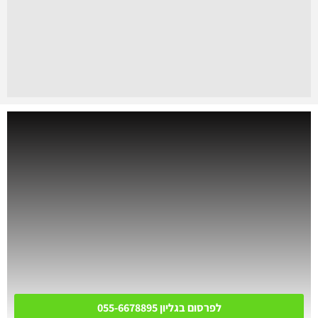
לפרסום בגליון 055-6678895