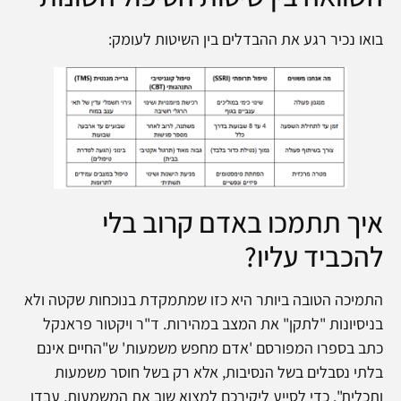
בואו נכיר רגע את ההבדלים בין השיטות לעומק:
איך תתמכו באדם קרוב בלי
להכביד עליו?
התמיכה הטובה ביותר היא כזו שמתמקדת בנוכחות שקטה ולא
בניסיונות "לתקן" את המצב במהירות. ד"ר ויקטור פראנקל
כתב בספרו המפורסם 'אדם מחפש משמעות' ש"החיים אינם
בלתי נסבלים בשל הנסיבות, אלא רק בשל חוסר משמעות
ותכלית". כדי לסייע ליקירכם למצוא שוב את המשמעות, עבדו