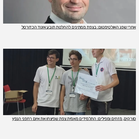
אחרי שפג האולטימטום: בצפת ממתינים להחלטת תובע איגוד הכדורסל
סורקים, מזהים ומפילים: התלמידים מאמית צפת שפיצחו את איום רחפני הנפץ