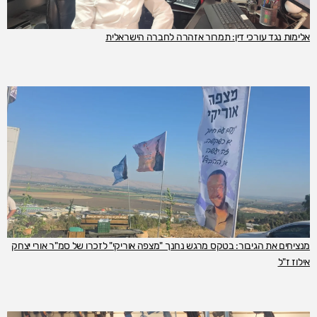
אלימות נגד עורכי דין: תמרור אזהרה לחברה הישראלית
מנציחים את הגיבור: בטקס מרגש נחנך "מצפה אוריקי" לזכרו של סמ"ר אורי יצחק
אילוז ז"ל