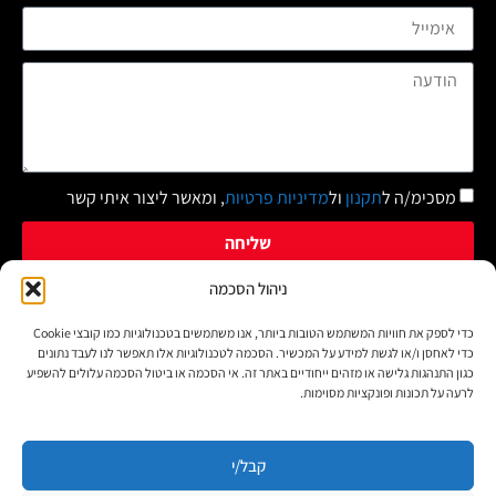
מסכימ/ה ל
תקנון
ול
מדיניות פרטיות
, ומאשר ליצור איתי קשר
שליחה
ניהול הסכמה
כדי לספק את חוויות המשתמש הטובות ביותר, אנו משתמשים בטכנולוגיות כמו קובצי Cookie
זכויות יוצרים על צילומים: אנו מכבדים את זכויות היוצרים. באם ישנם
כדי לאחסן ו/או לגשת למידע על המכשיר. הסכמה לטכנולוגיות אלו תאפשר לנו לעבד נתונים
צילומים שבעליהם לא אותרו – הינם לפי סעיף 27א' לחוק זכויות
כגון התנהגות גלישה או מזהים ייחודיים באתר זה. אי הסכמה או ביטול הסכמה עלולים להשפיע
לרעה על תכונות ופונקציות מסוימות.
היוצרים התשע"ו. אם הושמט בטעות מקור התמונות, שם הצלם או נכתב
בשגגה שם אחר פנו אלינו ונציין את הקרדיט הנכון. ט.ל.ח. כל הזכויות
שמורות "חדש בגליל עיתונות ופרסום"
קבל/י