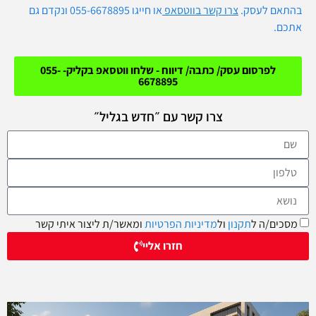
בהתאם לעסק.
צרו קש
ר בווטסאפ
או חייגו 055-6678895 ונקדם גם
אתכם.
לפרסום עסק/ כתבה/ דיווח - שלחו ווטסאפ בקליק- 055-
6678895
צרו קשר עם ״חדש בגליל״
מסכים/ה ל
תקנון
ול
מדיניות הפרטיות
ומאשר/ת ליצור איתי קשר
חזרו אליי