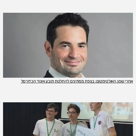
אחרי שפג האולטימטום: בצפת ממתינים להחלטת תובע איגוד הכדורסל