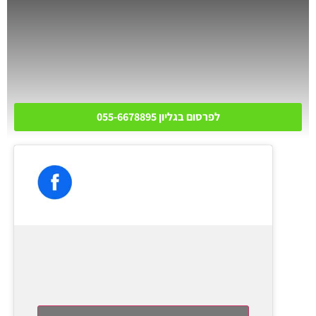
לפרסום בגליון 055-6678895