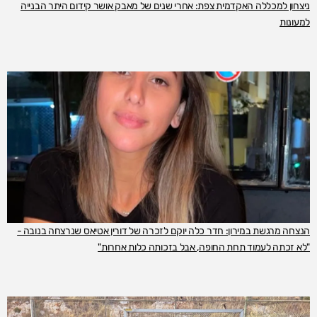
ניצחון למכללה האקדמית צפת: אחרי שנים של מאבק אושר קידום היתר הבנייה
למעונות
הנצחה מרגשת במירון: חדר כלה יוקם לזכרה של דורין אטיאס שנרצחה בנובה -
"לא זכתה לעמוד תחת החופה, אבל בזכותה כלות אחרות"