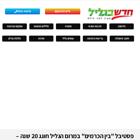
גליון השבוע
פרסמו אצלנו
חדשות
תרבות ופנאי
ספורט
פלילים ומשפט
עסקים וצרכנות
חינוך והשכלה
בריאות ורפואה
עושים גליל
אודות
כלכלה ונדלן
פסטיבל "בין הכרמים" במרום הגליל חוגג 20 שנה –