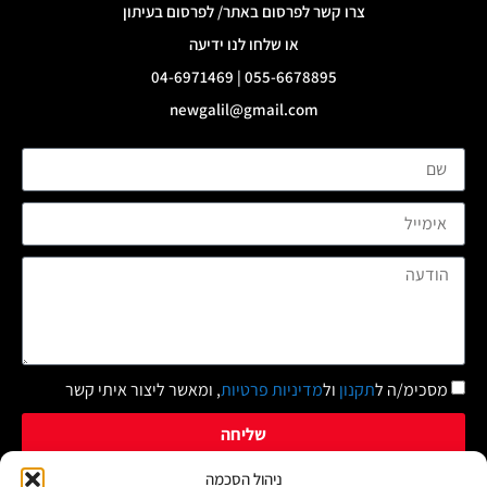
צרו קשר לפרסום באתר/ לפרסום בעיתון
או שלחו לנו ידיעה
055-6678895 | 04-6971469
newgalil@gmail.com
מסכימ/ה ל
תקנון
ול
מדיניות פרטיות
, ומאשר ליצור איתי קשר
שליחה
ניהול הסכמה