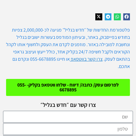
פלטפורמת החדשות של ״חדש בגליל״ מגיעה לכ-2,000,000 צפיות
בחודש בפייסבוק, באתר, ובעיתון המודפס בעשרות ישובים בגליל
ונחשבת למובילה באזור. מוזמנים לקדם את העסק ולחשוף אותו לקהל
הקוראים ולקבל חשיפה 24/7 בקליק אחד, כולל ייעוץ ועיצוב גראפי
בהתאם לעסק.
צרו קש
ר בווטסאפ
או חייגו 055-6678895 ונקדם גם
אתכם.
לפרסום עסק/ כתבה/ דיווח - שלחו ווטסאפ בקליק- 055-
6678895
צרו קשר עם ״חדש בגליל״