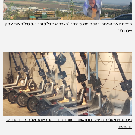
מנציחים את הגיבור: בטקס מרגש נחנך "מצפה אוריקי" לזכרו של סמ"ר אורי יצחק
אילוז ז"ל
בין הזמנים: עלייה בפגיעות ובתאונות – עומס בחדר הטראומה של המרכז הרפואי
זיו בצפת