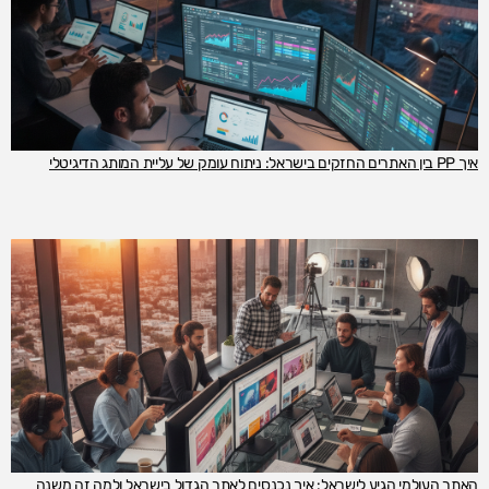
איך PP בין האתרים החזקים בישראל: ניתוח עומק של עליית המותג הדיגיטלי
האתר העולמי הגיע לישראל: איך נכנסים לאתר הגדול בישראל ולמה זה משנה