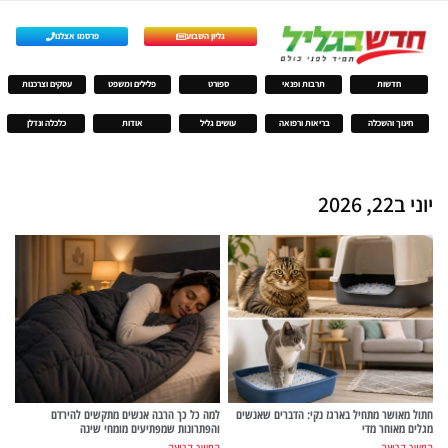
גליון השבוע
פרסמו אצלנו
חדשות
תרבות ופנאי
ספורט
פלילים ומשפט
עסקים וצרכנות
חינוך והשכלה
בריאות ורפואה
עושים גליל
אודות
כלכלה ונדלן
יוני ב22, 2026
חתול מאושר מתחיל בארגז נקי: הדברים שאנשים
למה כל כך הרבה אנשים מתקשים להירדם
מגלים מאוחר מדי
והפתרונות שמפתיעים מומחי שינה