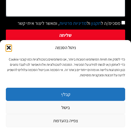
מסכימ/ה ל
תקנון
ול
מדיניות פרטיות
, ומאשר ליצור איתי קשר
שליחה
ניהול הסכמה
כדי לספק את חוויות המשתמש הטובות ביותר, אנו משתמשים בטכנולוגיות כמו קובצי Cookie
זכויות יוצרים על צילומים: אנו מכבדים את זכויות היוצרים. באם ישנם
כדי לאחסן ו/או לגשת למידע על המכשיר. הסכמה לטכנולוגיות אלו תאפשר לנו לעבד נתונים
צילומים שבעליהם לא אותרו – הינם לפי סעיף 27א' לחוק זכויות
כגון התנהגות גלישה או מזהים ייחודיים באתר זה. אי הסכמה או ביטול הסכמה עלולים להשפיע
לרעה על תכונות ופונקציות מסוימות.
היוצרים התשע"ו. אם הושמט בטעות מקור התמונות, שם הצלם או נכתב
בשגגה שם אחר פנו אלינו ונציין את הקרדיט הנכון. ט.ל.ח. כל הזכויות
שמורות "חדש בגליל עיתונות ופרסום"
קבל/י
ביטול
הצהרת נגישות
צפייה בהעדפות
מדיניות הפרטיות