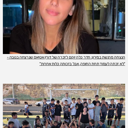
הנצחה מרגשת במירון: חדר כלה יוקם לזכרה של דורין אטיאס שנרצחה בנובה -
"לא זכתה לעמוד תחת החופה, אבל בזכותה כלות אחרות"