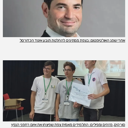
אחרי שפג האולטימטום: בצפת ממתינים להחלטת תובע איגוד הכדורסל
סורקים, מזהים ומפילים: התלמידים מאמית צפת שפיצחו את איום רחפני הנפץ