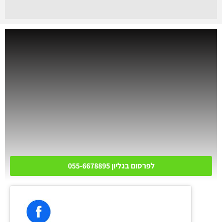
לפרסום בגליון 055-6678895