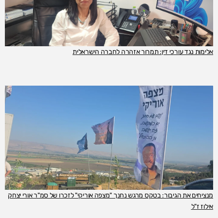
אלימות נגד עורכי דין: תמרור אזהרה לחברה הישראלית
מנציחים את הגיבור: בטקס מרגש נחנך "מצפה אוריקי" לזכרו של סמ"ר אורי יצחק
אילוז ז"ל