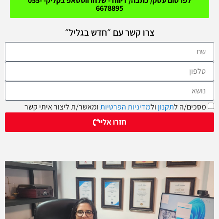
לפרסום עסק/ כתבה/ דיווח - שלחו ווטסאפ בקליק- 055-
6678895
צרו קשר עם ״חדש בגליל״
מסכים/ה ל
תקנון
ול
מדיניות הפרטיות
ומאשר/ת ליצור איתי קשר
חזרו אליי