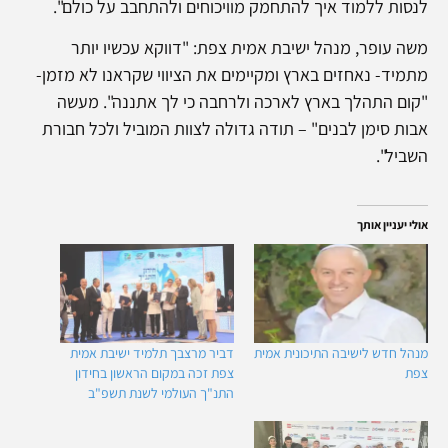
לנסות ללמוד איך להתחמק מוויכוחים ולהתחבב על כולם".
משה עופר, מנהל ישיבת אמית צפת: "דווקא עכשיו יותר
מתמיד- נאחזים בארץ ומקיימים את הציווי שקראנו לא מזמן-
"קום התהלך בארץ לארכה ולרחבה כי לך אתננה". מעשה
אבות סימן לבנים" – תודה גדולה לצוות המוביל ולכל חבורת
השביל".
אולי יעניין אותך
מנהל חדש לישיבה התיכונית אמית
דביר מרצבך תלמיד ישיבת אמית
צפת
צפת זכה במקום הראשון בחידון
התנ"ך העולמי לשנת תשפ"ב